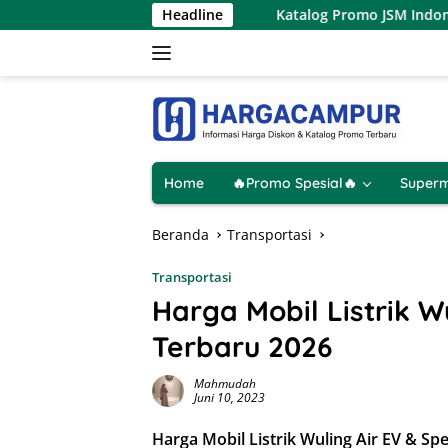
Langsung
7 – 9 Agustus 2026
Headline
Katalog Promo JSM Indomaret Terbaru
ke
konten
Home
🔥Promo Spesial🔥
Superm
Beranda
Transportasi
Transportasi
Harga Mobil Listrik W
Terbaru 2026
Mahmudah
Juni 10, 2023
Harga Mobil Listrik Wuling Air EV & Spe