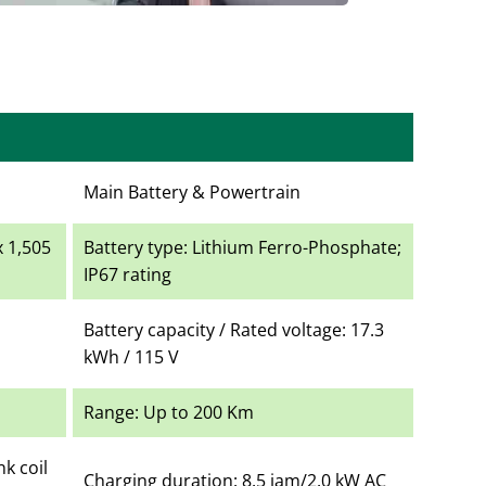
Main Battery & Powertrain
x 1,505
Battery type: Lithium Ferro-Phosphate;
IP67 rating
Battery capacity / Rated voltage: 17.3
kWh / 115 V
Range: Up to 200 Km
k coil
Charging duration: 8.5 jam/2.0 kW AC