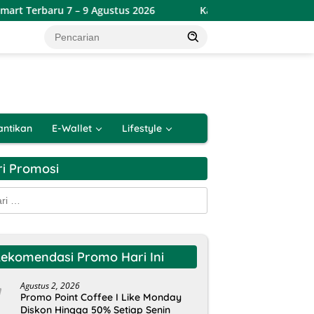
 7 – 9 Agustus 2026
Katalog Promo JSM Alfamidi Terbaru
antikan
E-Wallet
Lifestyle
ri Promosi
k:
ekomendasi Promo Hari Ini
Agustus 2, 2026
Promo Point Coffee I Like Monday
Diskon Hingga 50% Setiap Senin