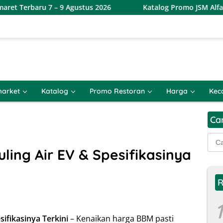
 7 – 9 Agustus 2026
Katalog Promo JSM Alfamart Terbaru
arket
Katalog
Promo Restoran
Harga
Kec
Ca
Cari
untu
uling Air EV & Spesifikasinya
R
1
sifikasinya Terkini
– Kenaikan harga BBM pasti