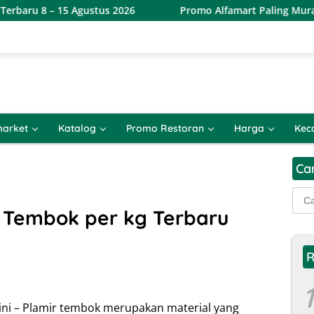
5 Agustus 2026
Promo Alfamart Paling Murah Sejagat 8 – 
arket
Katalog
Promo Restoran
Harga
Kec
Ca
Cari
untu
 Tembok per kg Terbaru
R
1
ini – Plamir tembok merupakan material yang