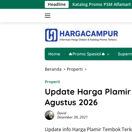
Langsung
Hanya 1 Hari
Katalog Promo PSM Alfamart Terbaru 8 – 1
Headline
ke
konten
Home
🔥Promo Spesial🔥
Superm
Beranda
Properti
Properti
Update Harga Plamir
Agustus 2026
David
Desember 30, 2021
Update info Harga Plamir Tembok Terk