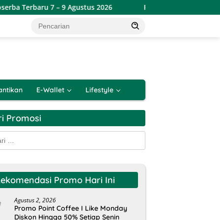
 – 9 Agustus 2026
Promo Lotte Grosir Weekend Terbaru 6
antikan
E-Wallet
Lifestyle
ri Promosi
k:
ekomendasi Promo Hari Ini
Agustus 2, 2026
Promo Point Coffee I Like Monday
Diskon Hingga 50% Setiap Senin