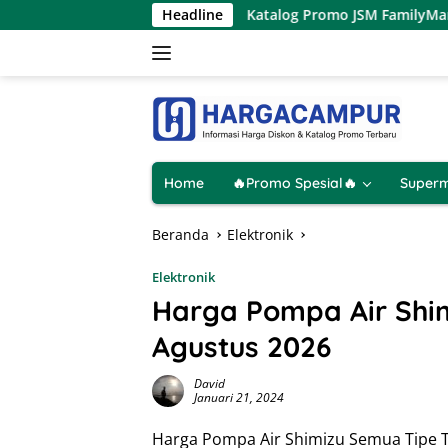
Langsung
gustus 2026
Katalog Promo JSM FamilyMart Terbaru 7 – 9
Headline
ke
konten
Home
🔥Promo Spesial🔥
Superm
Beranda
Elektronik
Elektronik
Harga Pompa Air Shi
Agustus 2026
David
Januari 21, 2024
Harga Pompa Air Shimizu Semua Tipe T