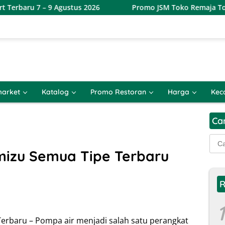
 Agustus 2026
Promo JSM Toko Remaja Toserba Terbaru 7
arket
Katalog
Promo Restoran
Harga
Kec
Ca
Cari
untu
mizu Semua Tipe Terbaru
R
1
erbaru – Pompa air menjadi salah satu perangkat