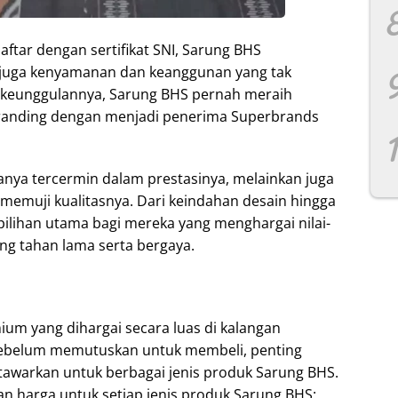
ftar dengan sertifikat SNI, Sarung BHS
 juga kenyamanan dan keanggunan yang tak
s keunggulannya, Sarung BHS pernah meraih
branding dengan menjadi penerima Superbrands
nya tercermin dalam prestasinya, melainkan juga
muji kualitasnya. Dari keindahan desain hingga
pilihan utama bagi mereka yang menghargai nilai-
ang tahan lama serta bergaya.
um yang dihargai secara luas di kalangan
sebelum memutuskan untuk membeli, penting
tawarkan untuk berbagai jenis produk Sarung BHS.
ran harga untuk setiap jenis produk Sarung BHS: