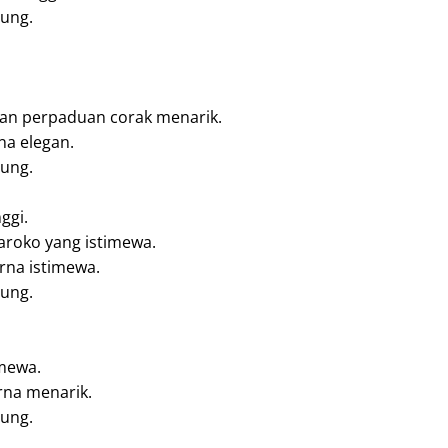
rung.
gan perpaduan corak menarik.
na elegan.
rung.
ggi.
Maroko yang istimewa.
rna istimewa.
rung.
imewa.
rna menarik.
rung.