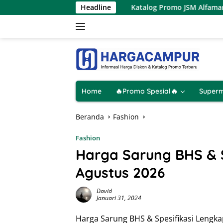
Langsung
9 Agustus 2026
Headline
Katalog Promo JSM Alfamart Terbaru 7 – 
ke
konten
Home
🔥Promo Spesial🔥
Superm
Beranda
Fashion
Fashion
Harga Sarung BHS & 
Agustus 2026
David
Januari 31, 2024
Harga Sarung BHS & Spesifikasi Lengka