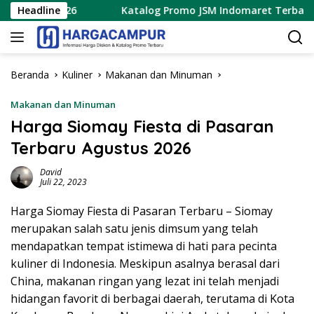
Langsung
 2026
Headline
Katalog Promo JSM Indomaret Terbaru 7 – 9 Agu
ke
konten
Beranda
Kuliner
Makanan dan Minuman
Makanan dan Minuman
Harga Siomay Fiesta di Pasaran
Terbaru Agustus 2026
David
Juli 22, 2023
Harga Siomay Fiesta di Pasaran Terbaru – Siomay
merupakan salah satu jenis dimsum yang telah
mendapatkan tempat istimewa di hati para pecinta
kuliner di Indonesia. Meskipun asalnya berasal dari
China, makanan ringan yang lezat ini telah menjadi
hidangan favorit di berbagai daerah, terutama di Kota