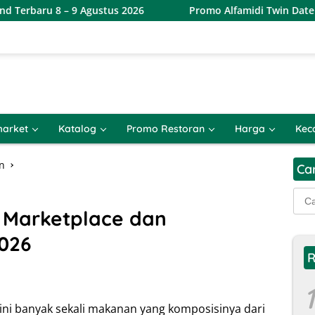
 9 Agustus 2026
Promo Alfamidi Twin Date 8.8 Terbaru 
arket
Katalog
Promo Restoran
Harga
Kec
n
Ca
Cari
untu
i Marketplace dan
026
R
1
ini banyak sekali makanan yang komposisinya dari