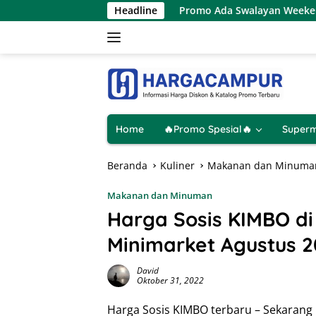
Langsung
8 Agustus 2026
Promo Ada Swalayan Weekend Terbaru 8 –
Headline
ke
konten
Home
🔥Promo Spesial🔥
Superm
Beranda
Kuliner
Makanan dan Minuma
Makanan dan Minuman
Harga Sosis KIMBO d
Minimarket Agustus 2
David
Oktober 31, 2022
Harga Sosis KIMBO terbaru – Sekarang 