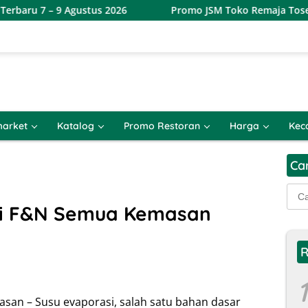
Agustus 2026
Promo JSM Toko Remaja Toserba Terbaru 7 
arket
Katalog
Promo Restoran
Harga
Kec
Ca
Cari
untu
si F&N Semua Kemasan
R
1
an – Susu evaporasi, salah satu bahan dasar