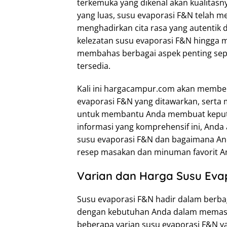
terkemuka yang dikenal akan kualitasn
yang luas, susu evaporasi F&N telah m
menghadirkan cita rasa yang autentik 
kelezatan susu evaporasi F&N hingga m
membahas berbagai aspek penting sepu
tersedia.
Kali ini hargacampur.com akan member
evaporasi F&N yang ditawarkan, serta
untuk membantu Anda membuat keputu
informasi yang komprehensif ini, Anda
susu evaporasi F&N dan bagaimana An
resep masakan dan minuman favorit A
Varian dan Harga Susu Evap
Susu evaporasi F&N hadir dalam berba
dengan kebutuhan Anda dalam memas
beberapa varian susu evaporasi F&N y