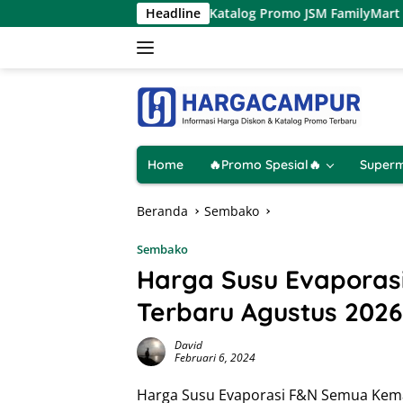
Langsung
ustus 2026
Katalog Promo JSM FamilyMart Terbaru 7 – 9 
Headline
ke
konten
Home
🔥Promo Spesial🔥
Superm
Beranda
Sembako
Sembako
Harga Susu Evapora
Terbaru Agustus 2026
David
Februari 6, 2024
Harga Susu Evaporasi F&N Semua Kemas