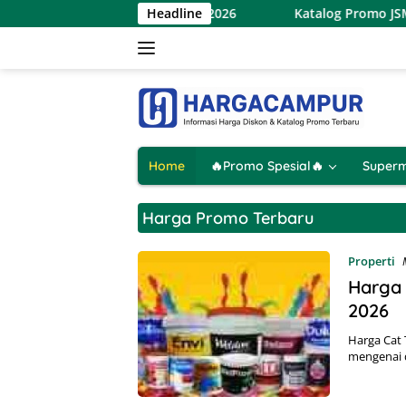
Langsung
rindo Terbaru 7 – 9 Agustus 2026
Headline
Katalog Promo JSM Hy
ke
konten
Home
🔥Promo Spesial🔥
Superm
Harga Promo Terbaru
hargacampur
Properti
Harga 
2026
Harga Cat 
mengenai 