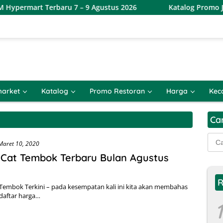
permart Terbaru 7 – 9 Agustus 2026
Katalog Promo JSM 
arket
Katalog
Promo Restoran
Harga
Kec
Ca
Cari
Maret 10, 2020
untu
Cat Tembok Terbaru Bulan Agustus
R
Tembok Terkini – pada kesempatan kali ini kita akan membahas
daftar harga…
1