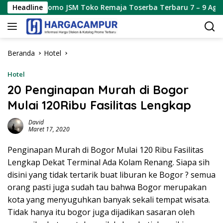
Langsung
 Toko Remaja Toserba Terbaru 7 – 9 Agustus 2026
Headline
Pro
ke
konten
Beranda
Hotel
Hotel
20 Penginapan Murah di Bogor
Mulai 120Ribu Fasilitas Lengkap
David
Maret 17, 2020
Penginapan Murah di Bogor Mulai 120 Ribu Fasilitas
Lengkap Dekat Terminal Ada Kolam Renang. Siapa sih
disini yang tidak tertarik buat liburan ke Bogor ? semua
orang pasti juga sudah tau bahwa Bogor merupakan
kota yang menyuguhkan banyak sekali tempat wisata.
Tidak hanya itu bogor juga dijadikan sasaran oleh