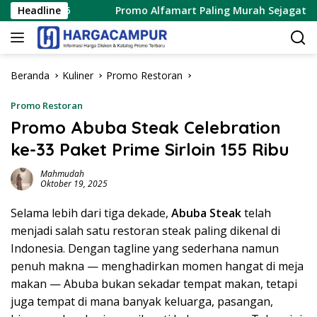
Langsung
us 2026
Headline
Promo Alfamart Paling Murah Sejagat 8 – 15 A
ke
konten
Beranda
Kuliner
Promo Restoran
Promo Restoran
Promo Abuba Steak Celebration
ke-33 Paket Prime Sirloin 155 Ribu
Mahmudah
Oktober 19, 2025
Selama lebih dari tiga dekade,
Abuba Steak
telah
menjadi salah satu restoran steak paling dikenal di
Indonesia. Dengan tagline yang sederhana namun
penuh makna — menghadirkan momen hangat di meja
makan — Abuba bukan sekadar tempat makan, tetapi
juga tempat di mana banyak keluarga, pasangan,