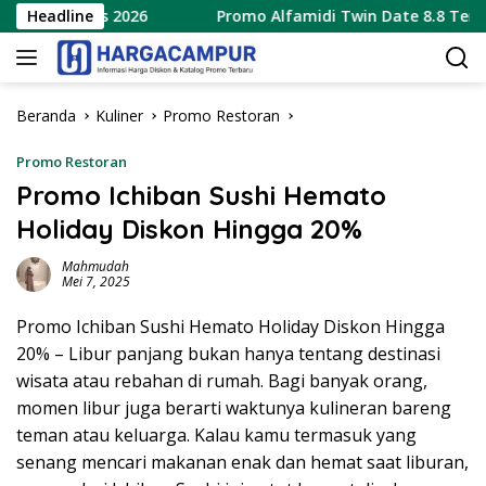
Langsung
gustus 2026
Headline
Promo Alfamidi Twin Date 8.8 Terbaru 8 A
ke
konten
Beranda
Kuliner
Promo Restoran
Promo Restoran
Promo Ichiban Sushi Hemato
Holiday Diskon Hingga 20%
Mahmudah
Mei 7, 2025
Promo Ichiban Sushi Hemato Holiday Diskon Hingga
20% – Libur panjang bukan hanya tentang destinasi
wisata atau rebahan di rumah. Bagi banyak orang,
momen libur juga berarti waktunya kulineran bareng
teman atau keluarga. Kalau kamu termasuk yang
senang mencari makanan enak dan hemat saat liburan,