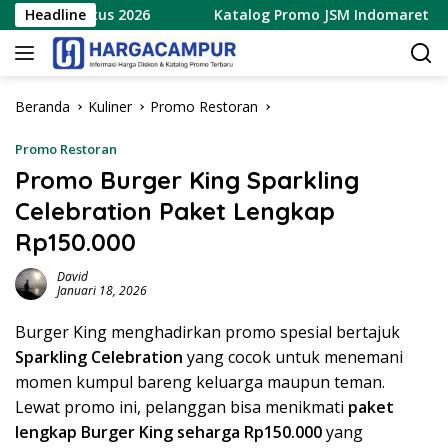
Langsung
– 9 Agustus 2026
Headline
Katalog Promo JSM Indomaret Terbaru
ke
konten
Beranda
Kuliner
Promo Restoran
Promo Restoran
Promo Burger King Sparkling
Celebration Paket Lengkap
Rp150.000
David
Januari 18, 2026
Burger King menghadirkan promo spesial bertajuk
Sparkling Celebration
yang cocok untuk menemani
momen kumpul bareng keluarga maupun teman.
Lewat promo ini, pelanggan bisa menikmati
paket
lengkap Burger King seharga Rp150.000
yang