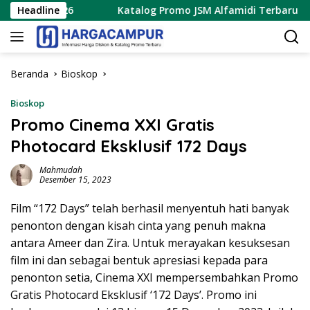
Langsung
us 2026
Headline
Katalog Promo JSM Alfamidi Terbaru 7 – 9 Agus
ke
konten
Beranda
Bioskop
Bioskop
Promo Cinema XXI Gratis
Photocard Eksklusif 172 Days
Mahmudah
Desember 15, 2023
Film “172 Days” telah berhasil menyentuh hati banyak
penonton dengan kisah cinta yang penuh makna
antara Ameer dan Zira. Untuk merayakan kesuksesan
film ini dan sebagai bentuk apresiasi kepada para
penonton setia, Cinema XXI mempersembahkan Promo
Gratis Photocard Eksklusif ‘172 Days’. Promo ini