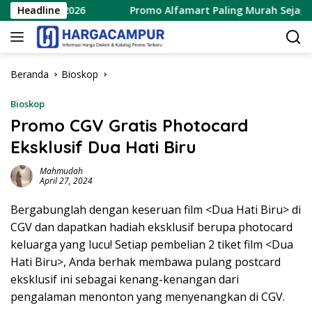
Langsung
gustus 2026
Headline
Promo Alfamart Paling Murah Sejagat 8 – 1
ke
konten
Beranda
Bioskop
Bioskop
Promo CGV Gratis Photocard
Eksklusif Dua Hati Biru
Mahmudah
April 27, 2024
Bergabunglah dengan keseruan film <Dua Hati Biru> di
CGV dan dapatkan hadiah eksklusif berupa photocard
keluarga yang lucu! Setiap pembelian 2 tiket film <Dua
Hati Biru>, Anda berhak membawa pulang postcard
eksklusif ini sebagai kenang-kenangan dari
pengalaman menonton yang menyenangkan di CGV.