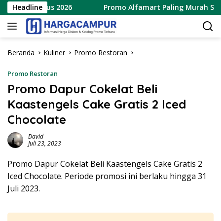
Langsung
15 Agustus 2026
Headline
Promo Alfamart Paling Murah Sejagat 
ke
konten
Beranda
Kuliner
Promo Restoran
Promo Restoran
Promo Dapur Cokelat Beli
Kaastengels Cake Gratis 2 Iced
Chocolate
David
Juli 23, 2023
Promo Dapur Cokelat Beli Kaastengels Cake Gratis 2
Iced Chocolate. Periode promosi ini berlaku hingga 31
Juli 2023.