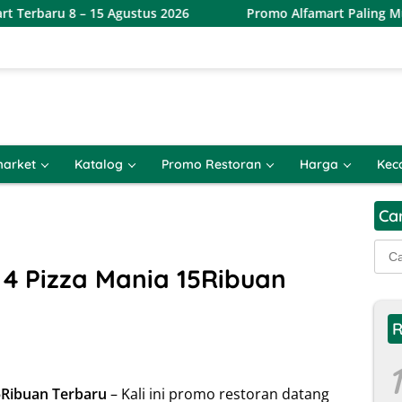
8 – 15 Agustus 2026
Promo Alfamart Paling Murah Sejaga
arket
Katalog
Promo Restoran
Harga
Kec
Ca
Cari
untu
4 Pizza Mania 15Ribuan
R
1
5Ribuan Terbaru
– Kali ini promo restoran datang