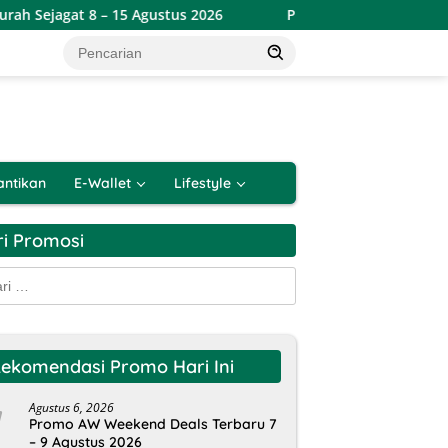
t 8 – 15 Agustus 2026
Promo Alfamart Double Date Spesi
antikan
E-Wallet
Lifestyle
ri Promosi
k:
ekomendasi Promo Hari Ini
Agustus 6, 2026
Promo AW Weekend Deals Terbaru 7
– 9 Agustus 2026