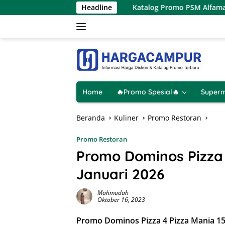
Langsung
 2026 Hanya 1 Hari
Headline
Katalog Promo PSM Alfamart Terbaru 
ke
konten
Home
🔥Promo Spesial🔥
Superm
Beranda
Kuliner
Promo Restoran
Promo Restoran
Promo Dominos Pizza 
Januari 2026
Mahmudah
Oktober 16, 2023
Promo Dominos Pizza 4 Pizza Mania 1