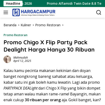
Langsung
 Agustus 2026
Headline
Promo Alfamidi Twin Date 8.8 Terbaru 8
ke
konten
Beranda
Kuliner
Promo Restoran
Promo Restoran
Promo Chigo X Flip Party Pack
Dealight Harga Hanya 30 Ribuan
Mahmudah
April 12, 2025
Kalau kamu pecinta makanan kekinian dan doyan
banget nongkrong bareng sahabat atau keluarga,
kabar satu ini gak boleh kamu lewatin. Lagi ada promo
PARTYPACK DEALight
dari Chigo X Flip yang bikin dompet
tetap aman walau makan rame-rame! Bayangin, makan
enak cukup
30 ribuan per orang
aja. Gokil banget, kan?