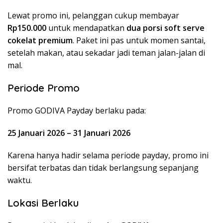
Lewat promo ini, pelanggan cukup membayar
Rp150.000
untuk mendapatkan
dua porsi soft serve
cokelat premium
. Paket ini pas untuk momen santai,
setelah makan, atau sekadar jadi teman jalan-jalan di
mal.
Periode Promo
Promo GODIVA Payday berlaku pada:
25 Januari 2026 – 31 Januari 2026
Karena hanya hadir selama periode payday, promo ini
bersifat terbatas dan tidak berlangsung sepanjang
waktu.
Lokasi Berlaku