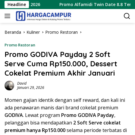
Langsung
 Agustus 2026
Headline
Promo Alfamidi Twin Date 8.8 Terbaru 8 
ke
konten
Beranda
Kuliner
Promo Restoran
Promo Restoran
Promo GODIVA Payday 2 Soft
Serve Cuma Rp150.000, Dessert
Cokelat Premium Akhir Januari
David
Januari 29, 2026
Momen gajian identik dengan self reward, dan kali ini
ada penawaran manis dari brand cokelat premium
GODIVA
. Lewat program
Promo GODIVA Payday
,
pelanggan bisa mendapatkan
2 Soft Serve cokelat
premium hanya Rp150.000
selama periode terbatas di