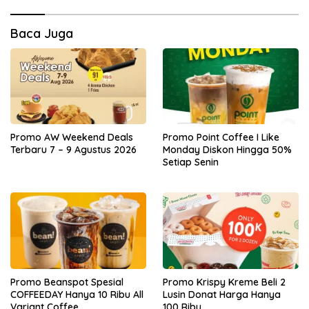
Baca Juga
Promo AW Weekend Deals
Promo Point Coffee I Like
Terbaru 7 – 9 Agustus 2026
Monday Diskon Hingga 50%
Setiap Senin
Promo Beanspot Spesial
Promo Krispy Kreme Beli 2
COFFEEDAY Hanya 10 Ribu All
Lusin Donat Harga Hanya
Variant Coffee
100 Ribu