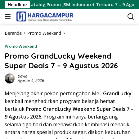
Langsung
g Promo JSM Indomaret Terbaru 7 – 9 Agustus 2026
Headline
Kat
ke
konten
Beranda
Promo Weekend
Promo Weekend
Promo GrandLucky Weekend
Super Deals 7 – 9 Agustus 2026
David
Agustus 6, 2026
Menjelang akhir pekan pertengahan Mei,
GrandLucky
kembali menghadirkan program belanja hemat
bertajuk
Promo GrandLucky Weekend Super Deals 7 –
9 Agustus 2026
. Program ini hanya berlangsung
selama tiga hari dan menawarkan kombinasi menarik
antara harga spesial produk segar, diskon kebutuhan