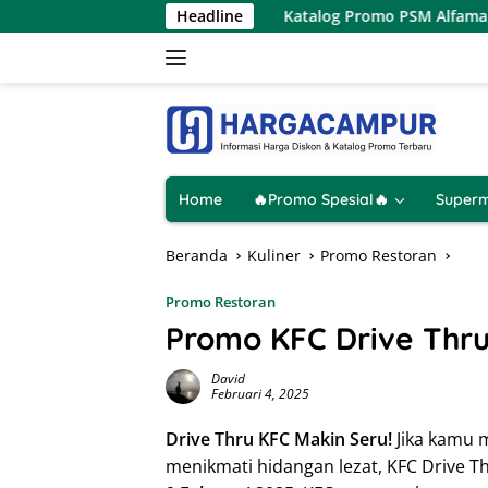
Langsung
Hanya 1 Hari
Katalog Promo PSM Alfamart Terbaru 8 – 1
Headline
ke
konten
Home
🔥Promo Spesial🔥
Superm
Beranda
Kuliner
Promo Restoran
Promo Restoran
Promo KFC Drive Thru
David
Februari 4, 2025
Drive Thru KFC Makin Seru!
Jika kamu m
menikmati hidangan lezat, KFC Drive Th