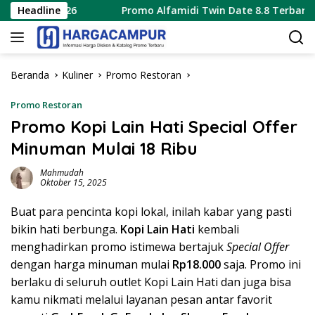
Langsung
 2026
Headline
Promo Alfamidi Twin Date 8.8 Terbaru 8 Agustus
ke
konten
Beranda
Kuliner
Promo Restoran
Promo Restoran
Promo Kopi Lain Hati Special Offer
Minuman Mulai 18 Ribu
Mahmudah
Oktober 15, 2025
Buat para pencinta kopi lokal, inilah kabar yang pasti
bikin hati berbunga.
Kopi Lain Hati
kembali
menghadirkan promo istimewa bertajuk
Special Offer
dengan harga minuman mulai
Rp18.000
saja. Promo ini
berlaku di seluruh outlet Kopi Lain Hati dan juga bisa
kamu nikmati melalui layanan pesan antar favorit