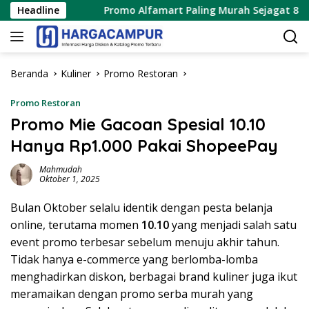
Langsung
2026
Headline
Promo Alfamart Paling Murah Sejagat 8 – 15 Agus
ke
konten
Beranda
Kuliner
Promo Restoran
Promo Restoran
Promo Mie Gacoan Spesial 10.10
Hanya Rp1.000 Pakai ShopeePay
Mahmudah
Oktober 1, 2025
Bulan Oktober selalu identik dengan pesta belanja
online, terutama momen
10.10
yang menjadi salah satu
event promo terbesar sebelum menuju akhir tahun.
Tidak hanya e-commerce yang berlomba-lomba
menghadirkan diskon, berbagai brand kuliner juga ikut
meramaikan dengan promo serba murah yang