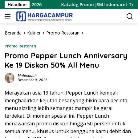
Langsung
Agustus 2026
Headline
Katalog Promo JSM Indomaret Terbaru 7 –
ke
konten
Beranda
Kuliner
Promo Restoran
Promo Restoran
Promo Pepper Lunch Anniversary
Ke 19 Diskon 50% All Menu
Mahmudah
Desember 9, 2025
Merayakan usia 19 tahun, Pepper Lunch kembali
menghadirkan kejutan besar yang bikin para pecinta
menu sizzling lebih semangat mampir ke gerai
terdekat. Di momen spesial ini, Pepper Lunch
menawarkan promo diskon hingga 50 persen untuk
semua menu, khusus untuk pengguna kartu debit dan