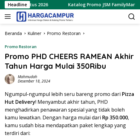
Langsung
– 9 Agustus 2026
Headline
Katalog Promo JSM FamilyMart Terbar
ke
konten
Beranda
Kuliner
Promo Restoran
Promo Restoran
Promo PHD CHEERS RAMEAN Akhir
Tahun Harga Mulai 350Ribu
Mahmudah
Desember 18, 2024
Ngumpul-ngumpul lebih seru bareng promo dari
Pizza
Hut Delivery
! Menyambut akhir tahun, PHD
menghadirkan penawaran spesial yang tidak boleh
kamu lewatkan. Dengan harga mulai dari
Rp 350.000
,
kamu sudah bisa mendapatkan paket lengkap yang
terdiri dari: