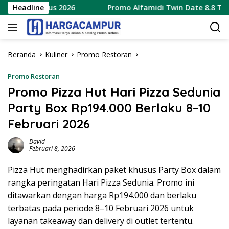
Langsung
9 Agustus 2026
Headline
Promo Alfamidi Twin Date 8.8 Terbaru 
ke
konten
Beranda
Kuliner
Promo Restoran
Promo Restoran
Promo Pizza Hut Hari Pizza Sedunia
Party Box Rp194.000 Berlaku 8–10
Februari 2026
David
Februari 8, 2026
Pizza Hut menghadirkan paket khusus Party Box dalam
rangka peringatan Hari Pizza Sedunia. Promo ini
ditawarkan dengan harga Rp194.000 dan berlaku
terbatas pada periode 8–10 Februari 2026 untuk
layanan takeaway dan delivery di outlet tertentu.