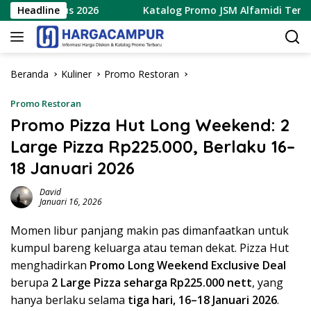
Langsung
 9 Agustus 2026
Headline
Katalog Promo JSM Alfamidi Terbaru 7 
ke
konten
Beranda
Kuliner
Promo Restoran
Promo Restoran
Promo Pizza Hut Long Weekend: 2
Large Pizza Rp225.000, Berlaku 16–
18 Januari 2026
David
Januari 16, 2026
Momen libur panjang makin pas dimanfaatkan untuk
kumpul bareng keluarga atau teman dekat. Pizza Hut
menghadirkan
Promo Long Weekend Exclusive Deal
berupa
2 Large Pizza seharga Rp225.000 nett
, yang
hanya berlaku selama
tiga hari, 16–18 Januari 2026
.