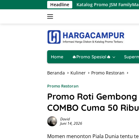
Langsung
gustus 2026
Katalog Promo JSM FamilyMart Terbaru 7 – 9
Headline
ke
konten
Home
🔥Promo Spesial🔥
Superm
Beranda
Kuliner
Promo Restoran
Promo Restoran
Promo Roti Gembong
COMBO Cuma 50 Ribu
David
Juni 14, 2026
Momen menonton Piala Dunia tentu teras