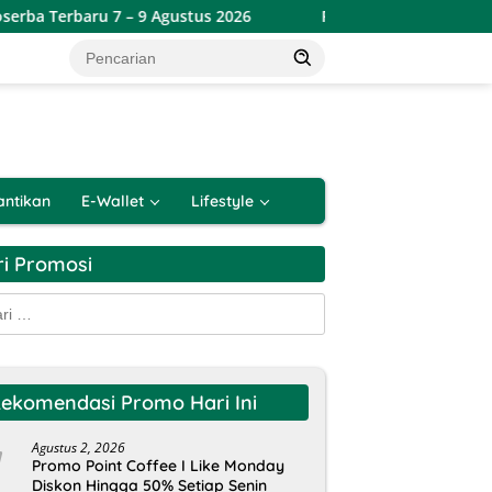
 – 9 Agustus 2026
Promo Lotte Grosir Weekend Terbaru 6
antikan
E-Wallet
Lifestyle
ri Promosi
k:
ekomendasi Promo Hari Ini
Agustus 2, 2026
Promo Point Coffee I Like Monday
Diskon Hingga 50% Setiap Senin