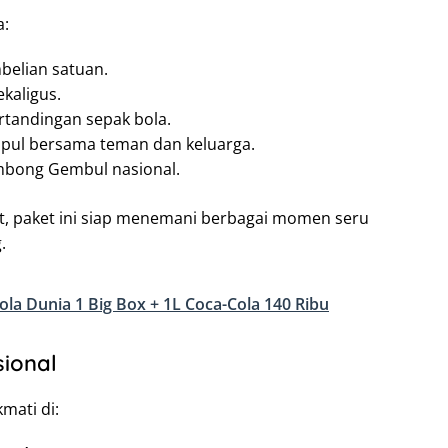
a:
belian satuan.
ekaligus.
tandingan sepak bola.
mpul bersama teman dan keluarga.
embong Gembul nasional.
t, paket ini siap menemani berbagai momen seru
.
la Dunia 1 Big Box + 1L Coca-Cola 140 Ribu
sional
ati di: