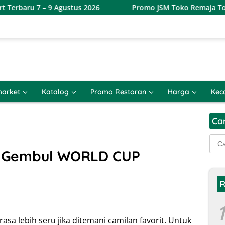
 Agustus 2026
Promo JSM Toko Remaja Toserba Terbaru 7
arket
Katalog
Promo Restoran
Harga
Kec
Ca
Cari
untu
 Gembul WORLD CUP
R
1
a lebih seru jika ditemani camilan favorit. Untuk