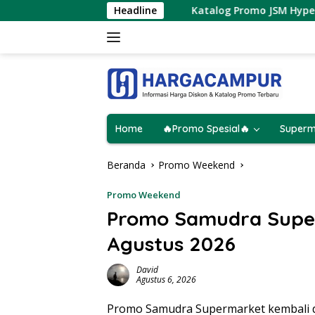
Langsung
2026
Katalog Promo JSM Hypermart Terbaru 7 – 9 Agus
Headline
ke
konten
Home
🔥Promo Spesial🔥
Superm
Beranda
Promo Weekend
Promo Weekend
Promo Samudra Supe
Agustus 2026
David
Agustus 6, 2026
Promo Samudra Supermarket kembali 