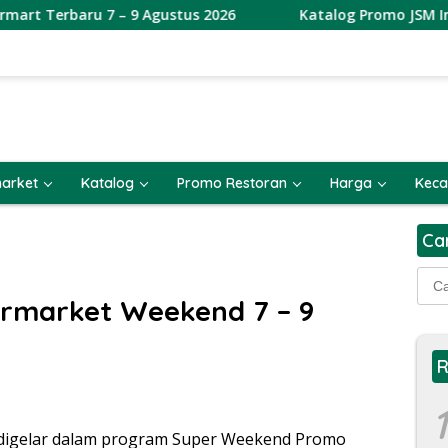
tus 2026
Katalog Promo JSM Indomaret Terbaru 7 – 9 A
arket
Katalog
Promo Restoran
Harga
Keca
Ca
Cari
untu
rmarket Weekend 7 – 9
R
1
digelar dalam program Super Weekend Promo