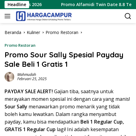
Langsung
 Agustus 2026
Headline
Promo Alfamidi Twin Date 8.8 Terbaru 8
ke
konten
Beranda
Kuliner
Promo Restoran
Promo Restoran
Promo Sour Sally Spesial Payday
Sale Beli 1 Gratis 1
Mahmudah
Februari 25, 2025
PAYDAY SALE ALERT!
Gajian tiba, saatnya untuk
merayakan momen spesial ini dengan cara yang manis!
Sour Sally
menawarkan promo menarik yang tidak
boleh kamu lewatkan. Dalam rangka menyambut
payday, kamu bisa mendapatkan
Beli 1 Regular Cup,
GRATIS 1 Regular Cup
lagi! Ini adalah kesempatan