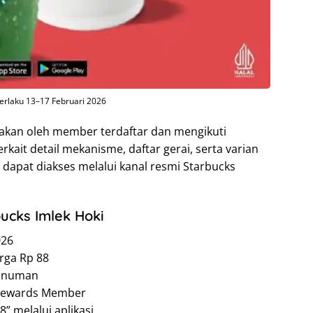
erlaku 13–17 Februari 2026
akan oleh member terdaftar dan mengikuti
rkait detail mekanisme, daftar gerai, serta varian
pat diakses melalui kanal resmi Starbucks
ucks Imlek Hoki
026
rga Rp 88
minuman
 Rewards Member
 melalui aplikasi