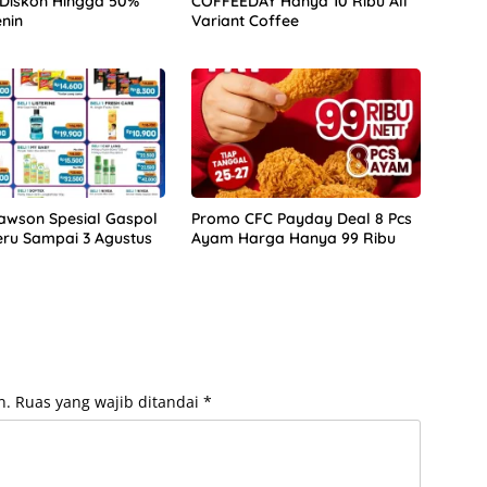
Diskon Hingga 50%
COFFEEDAY Hanya 10 Ribu All
enin
Variant Coffee
awson Spesial Gaspol
Promo CFC Payday Deal 8 Pcs
eru Sampai 3 Agustus
Ayam Harga Hanya 99 Ribu
n.
Ruas yang wajib ditandai
*