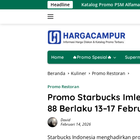
Langsung
026 Hanya 1 Hari
Headline
Katalog Promo PSM Alfamart Terbaru 8 
ke
konten
Home
🔥Promo Spesial🔥
Superm
Beranda
Kuliner
Promo Restoran
Promo Restoran
Promo Starbucks Iml
88 Berlaku 13–17 Febr
David
Februari 14, 2026
Starbucks Indonesia menghadirkan p