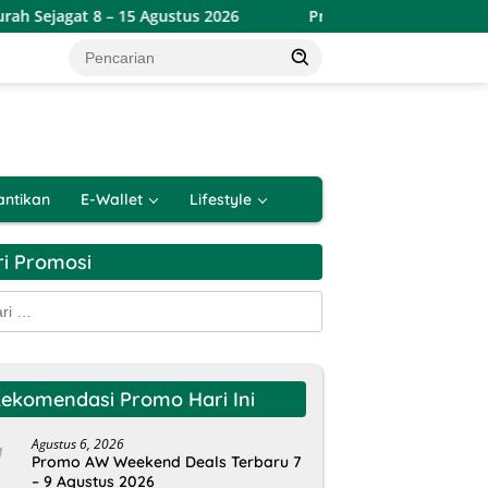
8 – 15 Agustus 2026
Promo Alfamart Double Date Spesial
antikan
E-Wallet
Lifestyle
ri Promosi
k:
ekomendasi Promo Hari Ini
Agustus 6, 2026
Promo AW Weekend Deals Terbaru 7
– 9 Agustus 2026