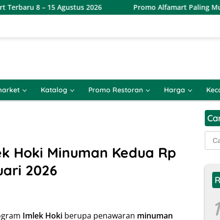
– 15 Agustus 2026
Promo Alfamart Paling Murah Sejagat 
arket
Katalog
Promo Restoran
Harga
Kec
Ca
Cari
untu
ek Hoki Minuman Kedua Rp
uari 2026
R
1
rogram
Imlek Hoki
berupa penawaran
minuman