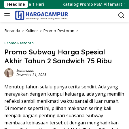
Langsung
6 Hanya 1 Hari
Headline
Katalog Promo PSM Alfamart Terbaru 8
ke
konten
Beranda
Kuliner
Promo Restoran
Promo Restoran
Promo Subway Harga Spesial
Akhir Tahun 2 Sandwich 75 Ribu
Mahmudah
Desember 31, 2025
Menutup tahun selalu punya cerita sendiri. Ada yang
merayakan dengan kumpul keluarga, ada yang memilih
refleksi sambil menikmati waktu santai di luar rumah.
Di momen seperti ini, pilihan makanan sering kali
menjadi bagian penting dari suasana. Subway
membaca kebiasaan tersebut dengan menghadirkan