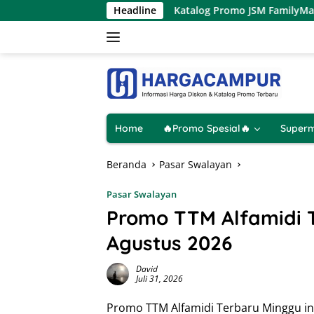
Langsung
gustus 2026
Katalog Promo JSM FamilyMart Terbaru 7 – 9
Headline
ke
konten
Home
🔥Promo Spesial🔥
Superm
Beranda
Pasar Swalayan
Pasar Swalayan
Promo TTM Alfamidi T
Agustus 2026
David
Juli 31, 2026
Promo TTM Alfamidi Terbaru Minggu ini