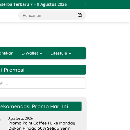
 – 9 Agustus 2026
Promo Lotte Grosir Weekend Terbaru 
antikan
E-Wallet
Lifestyle
ri Promosi
k:
ekomendasi Promo Hari Ini
Agustus 2, 2026
Promo Point Coffee I Like Monday
Diskon Hingga 50% Setiap Senin