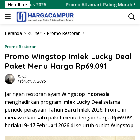
Langsung
5 Agustus 2026
Headline
Promo Alfamart Paling Murah Sejagat 8
ke
konten
Beranda
Kuliner
Promo Restoran
Promo Restoran
Promo Wingstop Imlek Lucky Deal
Paket Menu Harga Rp69.091
David
Februari 7, 2026
Jaringan restoran ayam
Wingstop Indonesia
menghadirkan program
Imlek Lucky Deal
selama
periode perayaan Tahun Baru Imlek 2026. Promo ini
menawarkan satu paket menu dengan harga
Rp69.091
,
berlaku
9–17 Februari 2026
di seluruh outlet Wingstop.