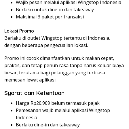
Wajib pesan melalui aplikasi Wingstop Indonesia
Berlaku untuk dine-in dan takeaway
Maksimal 3 paket per transaksi
Lokasi Promo
Berlaku di outlet Wingstop tertentu di Indonesia,
dengan beberapa pengecualian lokasi.
Promo ini cocok dimanfaatkan untuk makan cepat,
praktis, dan tetap penuh rasa tanpa harus keluar biaya
besar, terutama bagi pelanggan yang terbiasa
memesan lewat aplikasi.
Syarat dan Ketentuan
Harga Rp20.909 belum termasuk pajak
Pemesanan wajib melalui aplikasi Wingstop
Indonesia
Berlaku dine-in dan takeaway