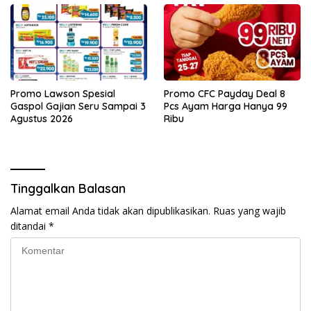
Promo Lawson Spesial
Promo CFC Payday Deal 8
Gaspol Gajian Seru Sampai 3
Pcs Ayam Harga Hanya 99
Agustus 2026
Ribu
Tinggalkan Balasan
Alamat email Anda tidak akan dipublikasikan.
Ruas yang wajib
ditandai
*