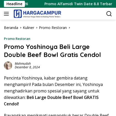
Langsung
tus 2026
Headline
Promo Alfamidi Twin Date 8.8 Terbaru 8 Agust
ke
konten
Beranda
Kuliner
Promo Restoran
Promo Restoran
Promo Yoshinoya Beli Large
Double Beef Bowl Gratis Cendol
Mahmudah
Desember 8, 2024
Pencinta Yoshinoya, kabar gembira datang
menghampiri! Pada bulan Desember ini, Yoshinoya
menghadirkan promo spesial yang sayang untuk
dilewatkan:
Beli Large Double Beef Bowl GRATIS
Cendol!
Bayangkan menikmati semangkuk besar Double Beef