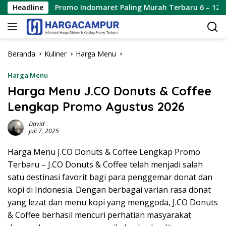
Langsung
Headline
Promo Indomaret Paling Murah Terbaru 6 – 12 Agustus 2
ke
konten
Beranda
Kuliner
Harga Menu
Harga Menu
Harga Menu J.CO Donuts & Coffee
Lengkap Promo Agustus 2026
David
Juli 7, 2025
Harga Menu J.CO Donuts & Coffee Lengkap Promo
Terbaru – J.CO Donuts & Coffee telah menjadi salah
satu destinasi favorit bagi para penggemar donat dan
kopi di Indonesia. Dengan berbagai varian rasa donat
yang lezat dan menu kopi yang menggoda, J.CO Donuts
& Coffee berhasil mencuri perhatian masyarakat