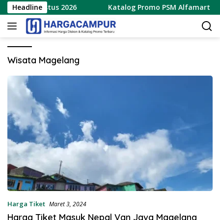
Langsung
0 – 16 Agustus 2026
Headline
Katalog Promo PSM Alfamart Terba
ke
konten
Wisata Magelang
Harga Tiket
Maret 3, 2024
Harga Tiket Masuk Nepal Van Java Magelang