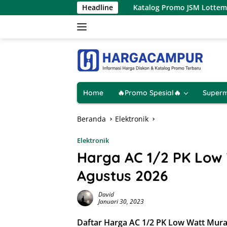
Langsung
 12 Agustus 2026
Headline
Katalog Promo JSM Lottemart Weekend 
ke
konten
Home
🔥Promo Spesial🔥
Superm
Beranda
Elektronik
Elektronik
Harga AC 1/2 PK Low
Agustus 2026
David
Januari 30, 2023
Daftar Harga AC 1/2 PK Low Watt Mur