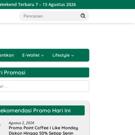
aru 7 – 13 Agustus 2026
Promo KJSM Hari Hari Pasar Sw
antikan
E-Wallet
Lifestyle
ri Promosi
k:
ekomendasi Promo Hari Ini
Agustus 2, 2026
Promo Point Coffee I Like Monday
Diskon Hingga 50% Setiap Senin