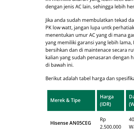
dengan jenis AC lain, sehingga lebih hem
Jika anda sudah membulatkan tekad da
PK low watt, jangan lupa untk perhatia
menentukan umur AC yang di mana garan
yang memiliki garansi yang lebih lama, 
bersihkan dan di maintenace secara ruti
kalian yang sudah penasaran dengan har
di bawah ini.
Berikut adalah tabel harga dan spesifik
Harga
D
Merek & Tipe
(IDR)
(W
Rp
4
Hisense AN05CEG
2.500.000
W