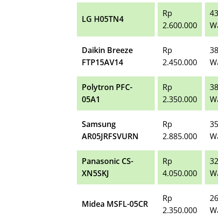
Rp
4
LG H05TN4
2.600.000
W
Daikin Breeze
Rp
3
FTP15AV14
2.450.000
W
Polytron PFC-
Rp
3
05A1
2.350.000
W
Samsung
Rp
3
AR05JRFSVURN
2.885.000
W
Panasonic CS-
Rp
3
XN5SKJ
4.050.000
W
Rp
2
Midea MSFL-05CR
2.350.000
W