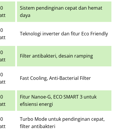
30
Sistem pendinginan cepat dan hemat
att
daya
80
Teknologi inverter dan fitur Eco Friendly
att
80
Filter antibakteri, desain ramping
att
50
Fast Cooling, Anti-Bacterial Filter
att
20
Fitur Nanoe-G, ECO SMART 3 untuk
att
efisiensi energi
60
Turbo Mode untuk pendinginan cepat,
att
filter antibakteri