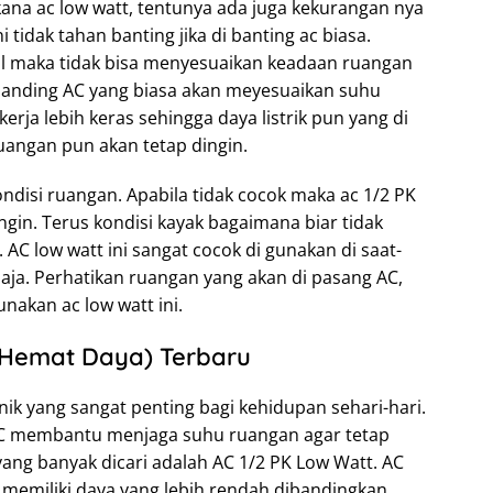
ana ac low watt, tentunya ada juga kekurangan nya
i tidak tahan banting jika di banting ac biasa.
bil maka tidak bisa menyesuaikan keadaan ruangan
i banding AC yang biasa akan meyesuaikan suhu
ja lebih keras sehingga daya listrik pun yang di
uangan pun akan tetap dingin.
ondisi ruangan. Apabila tidak cocok maka ac 1/2 PK
dingin. Terus kondisi kayak bagaimana biar tidak
 AC low watt ini sangat cocok di gunakan di saat-
 saja. Perhatikan ruangan yang akan di pasang AC,
nakan ac low watt ini.
(Hemat Daya) Terbaru
nik yang sangat penting bagi kehidupan sehari-hari.
C membantu menjaga suhu ruangan agar tetap
yang banyak dicari adalah AC 1/2 PK Low Watt. AC
an memiliki daya yang lebih rendah dibandingkan