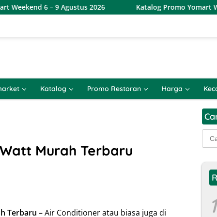
6 – 9 Agustus 2026
Katalog Promo Yomart Weekend Terb
arket
Katalog
Promo Restoran
Harga
Kec
Ca
Cari
untu
 Watt Murah Terbaru
R
1
ah Terbaru
– Air Conditioner atau biasa juga di