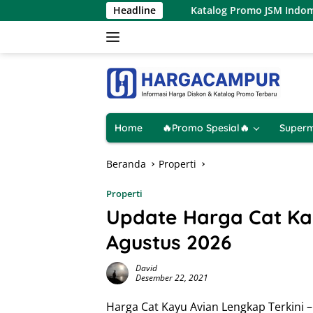
Langsung
7 – 9 Agustus 2026
Headline
Katalog Promo JSM Indomaret Terbaru
ke
konten
Home
🔥Promo Spesial🔥
Superm
Beranda
Properti
Properti
Update Harga Cat Ka
Agustus 2026
David
Desember 22, 2021
Harga Cat Kayu Avian Lengkap Terkini 