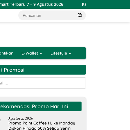
 7 – 9 Agustus 2026
Katalog Promo JSM Alfamidi Terbaru
antikan
E-Wallet
Lifestyle
ri Promosi
k:
ekomendasi Promo Hari Ini
Agustus 2, 2026
Promo Point Coffee I Like Monday
Diskon Hingga 50% Setiap Senin