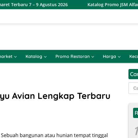
 7 – 9 Agustus 2026
Katalog Promo JSM Alfamart Terbaru
arket
Katalog
Promo Restoran
Harga
Kec
Ca
Cari
untu
yu Avian Lengkap Terbaru
R
1
– Sebuah bangunan atau hunian tempat tinggal