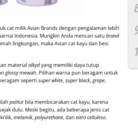
uk cat milik Avian Brands dengan pengalaman lebih
warnai Indonesia. Mungkin Anda mencari satu
brand
mah lingkungan, maka Avian cat kayu dan besi
kan material
alkyd
yang memiliki daya tutup
an
glossy
mewah. Pilihan warna pun beragam untuk
beragam seperti
super white
,
super black
,
grape
,
ilah
politur
bila membicarakan cat kayu, karena
ejak dulu. Meski begitu, ada beberapa jenis cat
rilik,
melamik
,
polyurethane
, dan
nitro celluleso
.