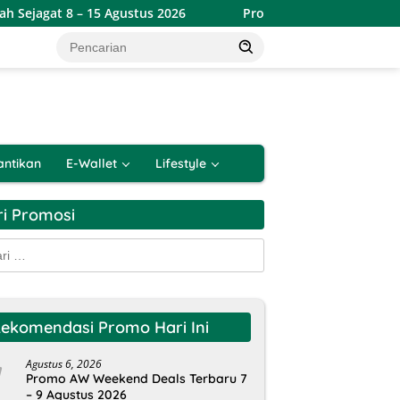
 – 15 Agustus 2026
Promo Alfamart Double Date Spesial 
antikan
E-Wallet
Lifestyle
ri Promosi
k:
ekomendasi Promo Hari Ini
Agustus 6, 2026
Promo AW Weekend Deals Terbaru 7
– 9 Agustus 2026