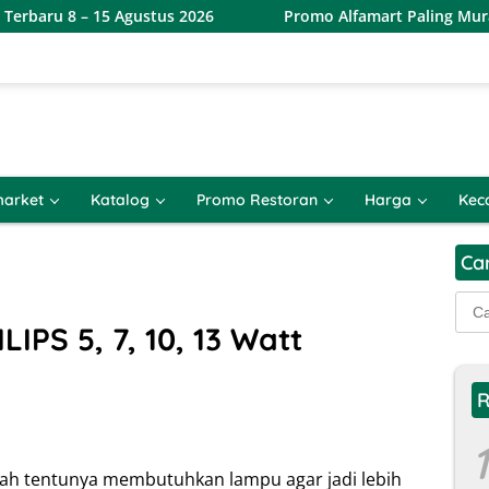
– 15 Agustus 2026
Promo Alfamart Paling Murah Sejagat 8
arket
Katalog
Promo Restoran
Harga
Kec
Ca
Cari
untu
PS 5, 7, 10, 13 Watt
R
1
ah tentunya membutuhkan lampu agar jadi lebih