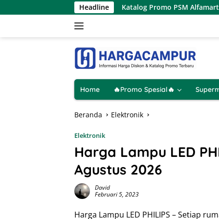
Langsung
26 Hanya 1 Hari
Headline
Katalog Promo PSM Alfamart Terbaru 8 
ke
konten
Home
🔥Promo Spesial🔥
Superm
Beranda
Elektronik
Elektronik
Harga Lampu LED PHILI
Agustus 2026
David
Februari 5, 2023
Harga Lampu LED PHILIPS – Setiap rum