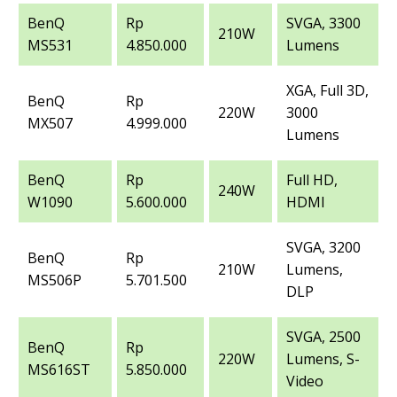
BenQ
Rp
SVGA, 3300
210W
MS531
4.850.000
Lumens
XGA, Full 3D,
BenQ
Rp
220W
3000
MX507
4.999.000
Lumens
BenQ
Rp
Full HD,
240W
W1090
5.600.000
HDMI
SVGA, 3200
BenQ
Rp
210W
Lumens,
MS506P
5.701.500
DLP
SVGA, 2500
BenQ
Rp
220W
Lumens, S-
MS616ST
5.850.000
Video