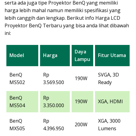
serta ada juga tipe Proyektor BenQ yang memiliki
harga lebih mahal namun memiliki spesifikasi yang
lebih canggih dan lengkap. Berikut info Harga LCD
Proyektor BenQ Terbaru yang bisa anda lihat dibawah
ini:
Daya
Model
Harga
Fitur Utama
Lampu
BenQ
Rp
SVGA, 3D
190W
MS502
3.569.500
Ready
BenQ
Rp
190W
XGA, HDMI
MS504
3.350.000
BenQ
Rp
XGA, 3000
200W
MX505
4.396.950
Lumens