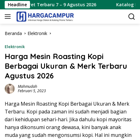
Langsung
et Terbaru 7 – 9 Agustus 2026
Headline
Katalog Promo JSM Alfa
ke
konten
Beranda
Elektronik
Elektronik
Harga Mesin Roasting Kopi
Berbagai Ukuran & Merk Terbaru
Agustus 2026
Mahmudah
Februari 5, 2023
Harga Mesin Roasting Kopi Berbagai Ukuran & Merk
Terbaru. Kopi pada zaman ini sudah menjadi bagian
dari kehidupan sehari-hari. Jika dahulu kopi mayoritas
hanya dikonsumi orang dewasa, kini banyak anak
muda yang sudah mengonsumsi kopi. Hal ini mungkin