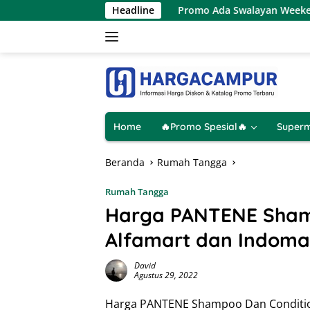
Langsung
 8 Agustus 2026
Headline
Promo Ada Swalayan Weekend Terbaru 8 
ke
konten
Home
🔥Promo Spesial🔥
Superm
Beranda
Rumah Tangga
Rumah Tangga
Harga PANTENE Shamp
Alfamart dan Indoma
David
Agustus 29, 2022
Harga PANTENE Shampoo Dan Condition