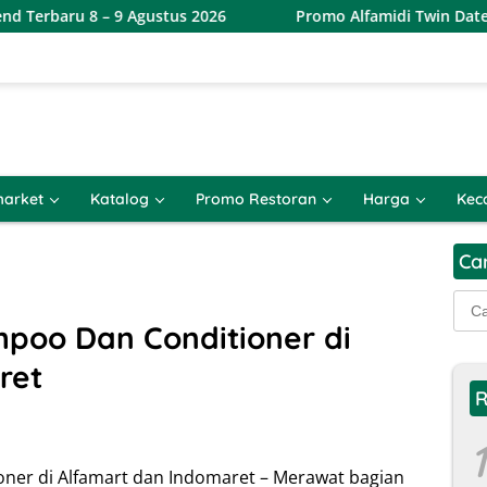
– 9 Agustus 2026
Promo Alfamidi Twin Date 8.8 Terbaru 
arket
Katalog
Promo Restoran
Harga
Kec
Ca
Cari
untu
oo Dan Conditioner di
ret
R
1
er di Alfamart dan Indomaret – Merawat bagian