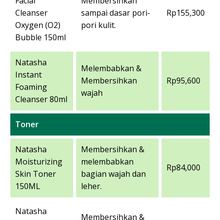
Facial
Membersihkan
Cleanser
sampai dasar pori-
Rp155,300
Oxygen (O2)
pori kulit.
Bubble 150ml
Natasha
Melembabkan &
Instant
Membersihkan
Rp95,600
Foaming
wajah
Cleanser 80ml
Toner
Natasha
Membersihkan &
Moisturizing
melembabkan
Rp84,000
Skin Toner
bagian wajah dan
150ML
leher.
Natasha
Membersihkan &