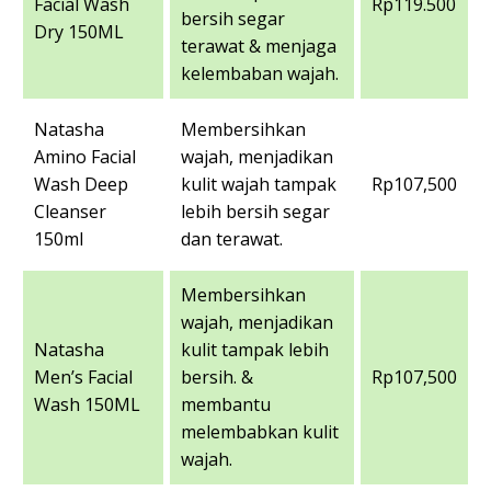
Facial Wash
Rp119.500
bersih segar
Dry 150ML
terawat & menjaga
kelembaban wajah.
Natasha
Membersihkan
Amino Facial
wajah, menjadikan
Wash Deep
kulit wajah tampak
Rp107,500
Cleanser
lebih bersih segar
150ml
dan terawat.
Membersihkan
wajah, menjadikan
Natasha
kulit tampak lebih
Men’s Facial
bersih. &
Rp107,500
Wash 150ML
membantu
melembabkan kulit
wajah.