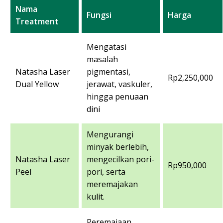
Nama
Fungsi
Harga
Treatment
Mengatasi
masalah
Natasha Laser
pigmentasi,
Rp2,250,000
Dual Yellow
jerawat, vaskuler,
hingga penuaan
dini
Mengurangi
minyak berlebih,
Natasha Laser
mengecilkan pori-
Rp950,000
Peel
pori, serta
meremajakan
kulit.
Peremajaan,