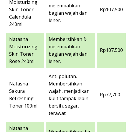
Moisturizing
melembabkan
Skin Toner
Rp107,500
bagian wajah dan
Calendula
leher.
240ml
Natasha
Membersihkan &
Moisturizing
melembabkan
Rp107,500
Skin Toner
bagian wajah dan
Rose 240ml
leher.
Anti polutan.
Natasha
Membersihkan
Sakura
wajah, menjadikan
Rp77,700
Refreshing
kulit tampak lebih
Toner 100ml
bersih, segar,
terawat.
Natasha
Membersihkan dan