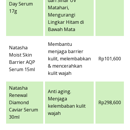
dari Sinar UV
Day Serum
Matahari,
17g
Mengurangi
Lingkar Hitam di
Bawah Mata
Membantu
Natasha
menjaga barrier
Moist Skin
kulit, melembabkan
Rp101,600
Barrier AQP
& mencerahkan
Serum 15ml
kulit wajah
Natasha
Anti aging.
Renewal
Menjaga
Diamond
Rp298,600
kelembaban kulit
Caviar Serum
wajah
30ml