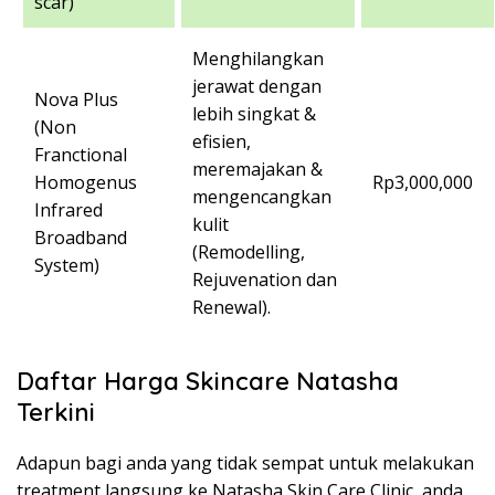
scar)
Menghilangkan
jerawat dengan
Nova Plus
lebih singkat &
(Non
efisien,
Franctional
meremajakan &
Homogenus
Rp3,000,000
mengencangkan
Infrared
kulit
Broadband
(Remodelling,
System)
Rejuvenation dan
Renewal).
Daftar Harga Skincare Natasha
Terkini
Adapun bagi anda yang tidak sempat untuk melakukan
treatment langsung ke Natasha Skin Care Clinic, anda