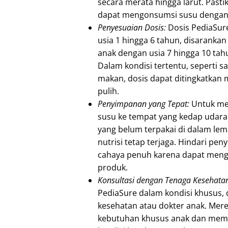
secara merata hingga larut. Pasti
dapat mengonsumsi susu dengan k
Penyesuaian Dosis:
Dosis PediaSure
usia 1 hingga 6 tahun, disarankan
anak dengan usia 7 hingga 10 tah
Dalam kondisi tertentu, seperti s
makan, dosis dapat ditingkatkan m
pulih.
Penyimpanan yang Tepat:
Untuk men
susu ke tempat yang kedap udar
yang belum terpakai di dalam lem
nutrisi tetap terjaga. Hindari pe
cahaya penuh karena dapat meng
produk.
Konsultasi dengan Tenaga Kesehata
PediaSure dalam kondisi khusus, 
kesehatan atau dokter anak. Mer
kebutuhan khusus anak dan mema