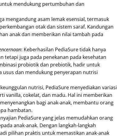
p untuk mendukung pertumbuhan dan
juga mengandung asam lemak esensial, termasuk
 perkembangan otak dan sistem saraf. Kandungan
uhan anak dan memberikan nilai tambah pada
Pencernaan
: Keberhasilan PediaSure tidak hanya
ikan tetapi juga pada penekanan pada kesehatan
mbinasi probiotik dan prebiotik, hadir untuk
a usus dan mendukung penyerapan nutrisi
n keunggulan nutrisi, PediaSure menyediakan variasi
rti vanilla, cokelat, dan madu. Hal ini memberikan
 menyenangkan bagi anak-anak, membantu orang
npa hambatan.
enyajian PediaSure yang jelas memudahkan orang
epada anak-anak. Dengan langkah-langkah
di pilihan praktis untuk memastikan anak-anak