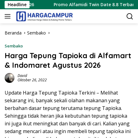
Langsung
us 2026
Headline
Promo Alfamidi Twin Date 8.8 Terbaru 8 Agustu
ke
konten
Beranda
Sembako
Sembako
Harga Tepung Tapioka di Alfamart
& Indomaret Agustus 2026
David
Oktober 26, 2022
Update Harga Tepung Tapioka Terkini – Melihat
sekarang ini, banyak sekali olahan makanan yang
berbahan dasar tepung terutama tepung Tapioka.
Sehingga tidak heran jika kebutuhan tepung tapioka
ini juga ikut meningkat dan banyak di cari. Kalian yang
sedang mencari atau ingin membeli tepung tapioka ini