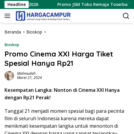
Langsung
 Agustus 2026
Headline
Promo JSM Toko Remaja Toserba Terbaru 
ke
konten
Beranda
Bioskop
Bioskop
Promo Cinema XXI Harga Tiket
Spesial Hanya Rp21
Mahmudah
Maret 21, 2024
Kesempatan Langka: Nonton di Cinema XXI Hanya
dengan Rp21 Perak!
Tanggal 21 menjadi momen spesial bagi para pecinta
film di seluruh Indonesia karena mereka dapat
menikmati kesempatan langka untuk menonton di
Cinema XXI dengan harga yang sangat terjangkau,