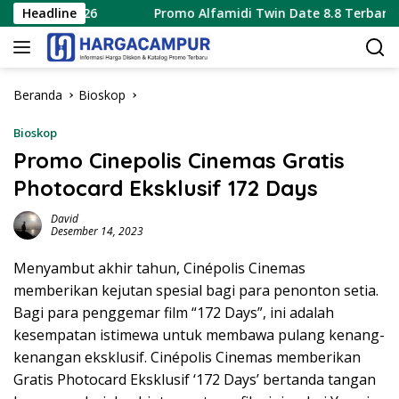
Langsung
stus 2026
Headline
Promo Alfamidi Twin Date 8.8 Terbaru 8 Agu
ke
konten
Beranda
Bioskop
Bioskop
Promo Cinepolis Cinemas Gratis
Photocard Eksklusif 172 Days
David
Desember 14, 2023
Menyambut akhir tahun, Cinépolis Cinemas
memberikan kejutan spesial bagi para penonton setia.
Bagi para penggemar film “172 Days”, ini adalah
kesempatan istimewa untuk membawa pulang kenang-
kenangan eksklusif. Cinépolis Cinemas memberikan
Gratis Photocard Eksklusif ‘172 Days’ bertanda tangan