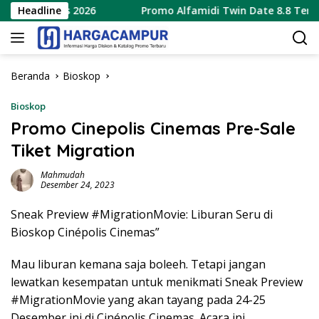
Langsung
Agustus 2026
Headline
Promo Alfamidi Twin Date 8.8 Terbaru 8 
ke
konten
Beranda
Bioskop
Bioskop
Promo Cinepolis Cinemas Pre-Sale
Tiket Migration
Mahmudah
Desember 24, 2023
Sneak Preview #MigrationMovie: Liburan Seru di
Bioskop Cinépolis Cinemas”
Mau liburan kemana saja boleeh. Tetapi jangan
lewatkan kesempatan untuk menikmati Sneak Preview
#MigrationMovie yang akan tayang pada 24-25
Desember ini di Cinépolis Cinemas. Acara ini