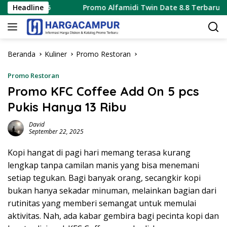
Langsung
s 2026
Headline
Promo Alfamidi Twin Date 8.8 Terbaru 8 Agustus
ke
konten
Beranda
Kuliner
Promo Restoran
Promo Restoran
Promo KFC Coffee Add On 5 pcs
Pukis Hanya 13 Ribu
David
September 22, 2025
Kopi hangat di pagi hari memang terasa kurang
lengkap tanpa camilan manis yang bisa menemani
setiap tegukan. Bagi banyak orang, secangkir kopi
bukan hanya sekadar minuman, melainkan bagian dari
rutinitas yang memberi semangat untuk memulai
aktivitas. Nah, ada kabar gembira bagi pecinta kopi dan